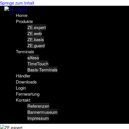
Springe zum Inhalt
Home
Produkte
ZE.expert
ZE.web
ZE.basis
ZE.guard
Terminals
aXess
TimeTouch
Basis-Terminals
Händler
Downloads
Login
Fernwartung
Kontakt
Referenzen
Bannermuseum
Impressum