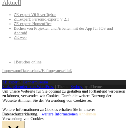
Aktuell
ZE.expert V6.5 verfügbar
ZE.expert: Personio.export: V 2.1
ZE.expert: Homeoffice
Buchen von Projekten und Arbeiten mit der App für IOS und
Android
ZE.web
1
Besucher online:
Impressum/Datenschutz/Haftungsausschluß
ZE.expert
>
Bannermuseum
Stolz präsentiert von WordPress
|
Theme:
Sydney
by aThemes.
Um unsere Webseite für Sie optimal zu gestalten und fortlaufend verbessern
zu können, verwenden wir Cookies. Durch die weitere Nutzung der
Webseite stimmen Sie der Verwendung von Cookies zu.
Weitere Informationen zu Cookies erhalten Sie in unserer
Datenschutzerklärung.
..weitere Informationen
Annehmen
Verwendung von Cookies