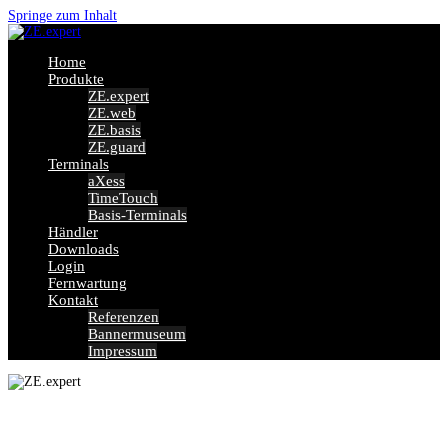
Springe zum Inhalt
Home
Produkte
ZE.expert
ZE.web
ZE.basis
ZE.guard
Terminals
aXess
TimeTouch
Basis-Terminals
Händler
Downloads
Login
Fernwartung
Kontakt
Referenzen
Bannermuseum
Impressum