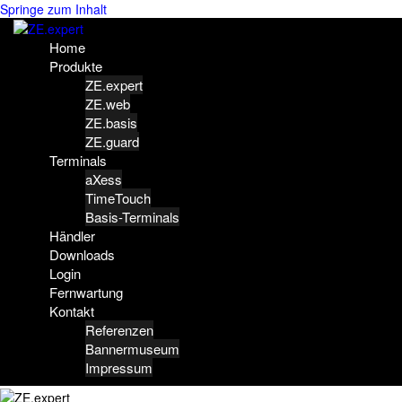
Springe zum Inhalt
Home
Produkte
ZE.expert
ZE.web
ZE.basis
ZE.guard
Terminals
aXess
TimeTouch
Basis-Terminals
Händler
Downloads
Login
Fernwartung
Kontakt
Referenzen
Bannermuseum
Impressum