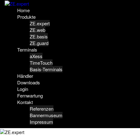
Springe
zum
Home
Inhalt
Produkte
ZE.expert
ZE.web
ZE.basis
ZE.guard
Terminals
aXess
TimeTouch
Basis-Terminals
Händler
Downloads
Login
Fernwartung
Kontakt
Referenzen
Bannermuseum
Impressum