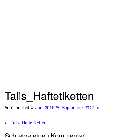
Talis_Haftetiketten
Veröffentlicht
4. Juni 2015
25. September 2017
hr
Beitrags-
⟵
Talis_Haftetiketten
Navigation
Schreibe einen Kommentar