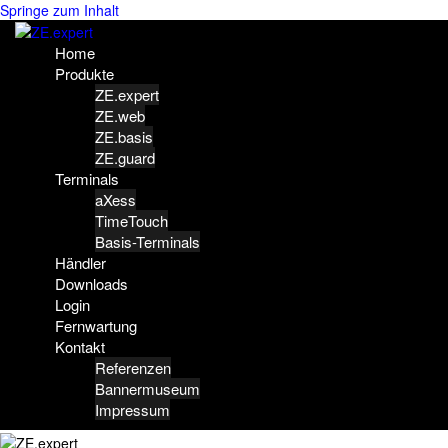
Springe zum Inhalt
Home
Produkte
ZE.expert
ZE.web
ZE.basis
ZE.guard
Terminals
aXess
TimeTouch
Basis-Terminals
Händler
Downloads
Login
Fernwartung
Kontakt
Referenzen
Bannermuseum
Impressum